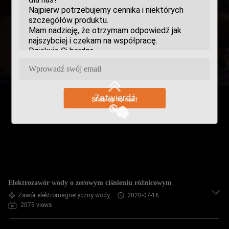
Zatwierdź
Elektrozawór wody o zerowym ciśnieniu różnicowym
Zawór elektromagnetyczny wody
2020-07-16
2075 views