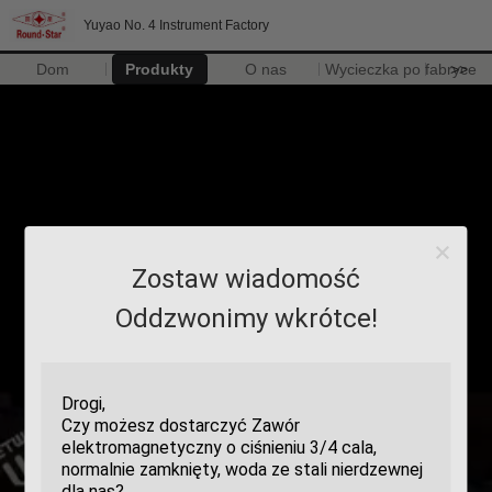
Yuyao No. 4 Instrument Factory
Dom
Produkty
O nas
Wycieczka po fabryce
>>
Zostaw wiadomość
Oddzwonimy wkrótce!