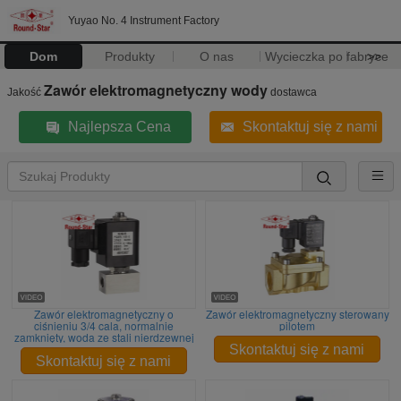
Yuyao No. 4 Instrument Factory
Dom
Produkty
O nas
Wycieczka po fabryce
>>
Zawór elektromagnetyczny wody
Jakość
dostawca
Najlepsza Cena
Skontaktuj się z nami
Zawór elektromagnetyczny o
Zawór elektromagnetyczny sterowany
ciśnieniu 3/4 cala, normalnie
pilotem
zamknięty, woda ze stali nierdzewnej
Skontaktuj się z nami
Skontaktuj się z nami