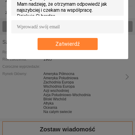
Zawór elektromagnetyczny do kawy
elektromagnetycznego
Zegar elektromagnetyczny
Zobacz wszystkie produkty
Szczegóły firmy
Zatwierdź
Rodzaj działalności:
Rok założenia:
1965
Coroczne wyprzedaże:
Rynek Główny:
Ameryka Północna
Ameryka Południowa
Zachodnia Europa
Wschodnia Europa
Azji wschodniej
Azja Południowo-Wschodnia
Bliski Wschód
Afryka
Oceania
Na calym swiecie
Zostaw wiadomość