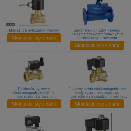
Mosiężny Elektrozawór Parowy
Zawór elektroniczny niskiego
napięcia z zaworem żeliwnym, z
elektronicznym zaworem
Skontaktuj się z nami
elektromagnetycznym, normalnie
zamknięty
Skontaktuj się z nami
Elektroniczny zawór
2-calowy zawór elektromagnetyczny
elektromagnetyczny 3/4 "z
wody z zaworem częściowo
mosiądzem, sterowany
pośrednim z mosiądzu normalnie
dwukierunkowo
otwarty 24VDC
Skontaktuj się z nami
Skontaktuj się z nami