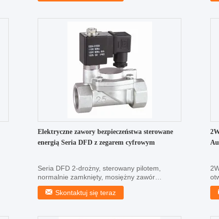
Elektryczne zawory bezpieczeństwa sterowane
2W
energią Seria DFD z zegarem cyfrowym
Au
Seria DFD 2-drożny, sterowany pilotem,
2W
normalnie zamknięty, mosiężny zawór
ot
elektromagnetyczny ...
1/8
Skontaktuj się teraz