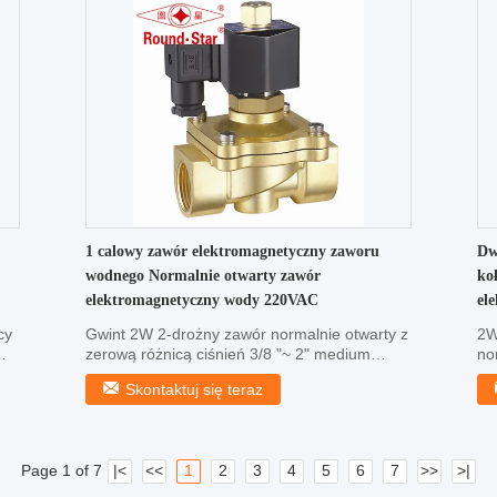
1 calowy zawór elektromagnetyczny zaworu
Dw
wodnego Normalnie otwarty zawór
ko
elektromagnetyczny wody 220VAC
el
cy
Gwint 2W 2-drożny zawór normalnie otwarty z
2W
zerową różnicą ciśnień 3/8 "~ 2" medium
no
robocze: woda, ...
el
Skontaktuj się teraz
Page 1 of 7
|<
<<
1
2
3
4
5
6
7
>>
>|