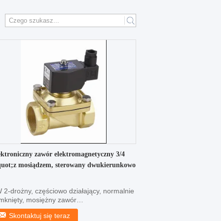
ektroniczny zawór elektromagnetyczny 3/4
uot;z mosiądzem, sterowany dwukierunkowo
 2-drożny, częściowo działający, normalnie
mknięty, mosiężny zawór
ektromagnetyczny powietrza ...
Skontaktuj się teraz