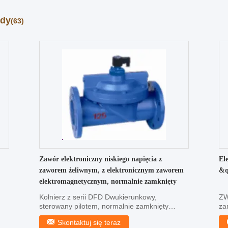
ody
(63)
Zawór elektroniczny niskiego napięcia z
El
zaworem żeliwnym, z elektronicznym zaworem
&q
elektromagnetycznym, normalnie zamknięty
Kołnierz z serii DFD Dwukierunkowy,
ZW
sterowany pilotem, normalnie zamknięty
za
zawór elektromagnetyczny ...
el
Skontaktuj się teraz