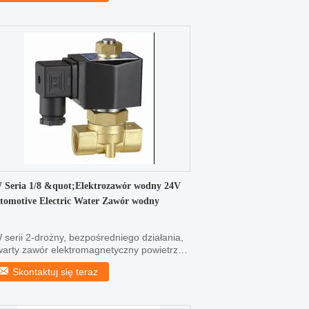
 Seria 1/8 &quot;Elektrozawór wodny 24V
tomotive Electric Water Zawór wodny
 serii 2-drożny, bezpośredniego działania,
warty zawór elektromagnetyczny powietrza,
 "~ 3/8" ...
Skontaktuj się teraz