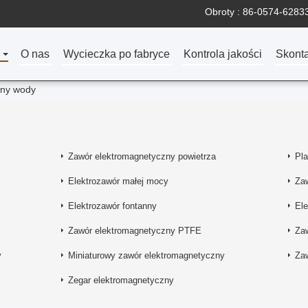
Obroty :
86-0574-6283
O nas
Wycieczka po fabryce
Kontrola jakości
Skonta
zny wody
Zawór elektromagnetyczny powietrza
Pl
Elektrozawór małej mocy
Zaw
Elektrozawór fontanny
El
Zawór elektromagnetyczny PTFE
Za
y
Miniaturowy zawór elektromagnetyczny
Za
Zegar elektromagnetyczny