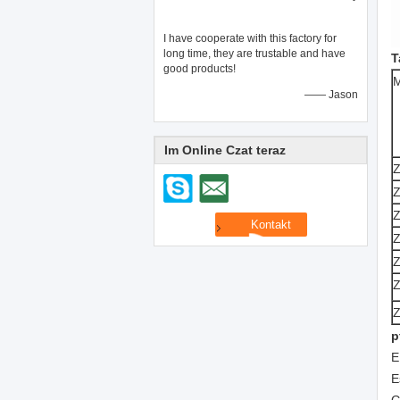
I have cooperate with this factory for
long time, they are trustable and have
T
good products!
M
—— Jason
Im Online Czat teraz
p
E
E