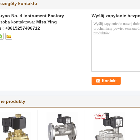
czegóły kontaktu
uyao No. 4 Instrument Factory
Wyślij zapytanie bezp
soba kontaktowa:
Miss.Ying
el:
+8615257496712
ne produkty