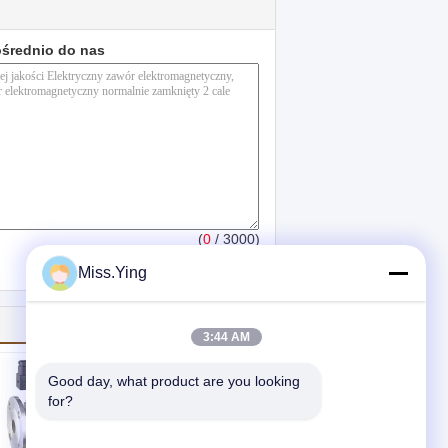
ośrednio do nas
(
0
/ 3000)
Miss.Ying
3:44 AM
Good day, what product are you looking 
for?