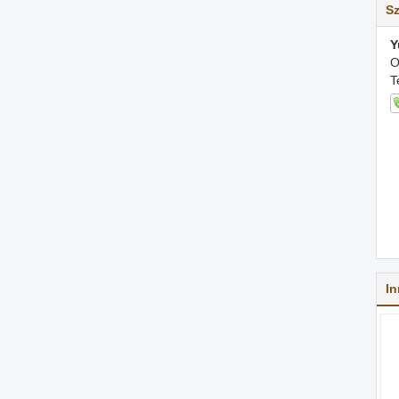
Sz
Y
O
T
In