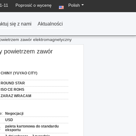
1-11
Poprosić o wycenę
Polish
ktuj się z nami
Aktualności
powietrzem zawór elektromagnetyczny
ny powietrzem zawór
CHINY (YUYAO CITY)
ROUND STAR
ISO CE ROHS
ZARAZ WRACAM
e:
Negocjacji
USD
paleta kartonowa do standardu
:
eksportu