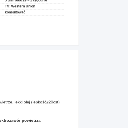
3 dni robocze ~ 2 tygodnie
T/T, Western Union
konsultować
ietrze, lekki olej (lepkość≤20cst)
lektrozawór powietrza