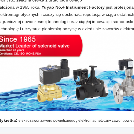
wint Rc, żelazna cewka z drutu ołowiowego
ałożona w 1965 roku,
Yuyao No.4 Instrument Factory
jest profesjo
lektromagnetycznych i cieszy się doskonałą reputacją w ciągu ostatnich
agranicznej nowoczesnej technologii oraz ciągłej innowacji i samodos
echnologię i utrzymuje pionierską pozycję w dziedzinie zaworów elekt
,
tykietka:
elektrozawór zaworu powietrznego
elektromagnetyczny zawór powiet