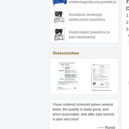
Z
elektromagnetyczny powietrza
C
Normalnie zamknięty
1
elektrozawór powietrza
2
3
Elektrozawór powietrza ze
stali nierdzewnej
Orzecznictwo
I have ordered solenoid valves several
times, the quality is really good, and
price reasonable, and after sale service
is also very nice!
—— Randy