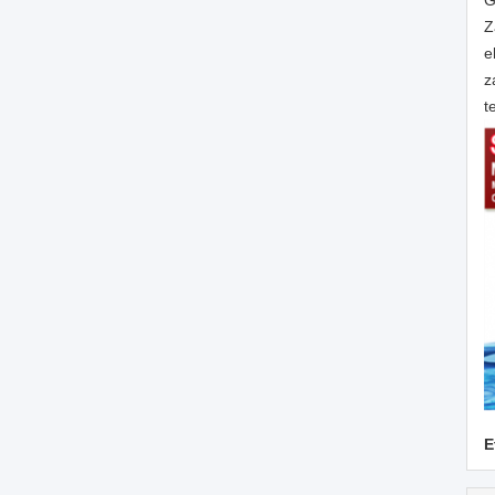
G
Z
e
z
t
E