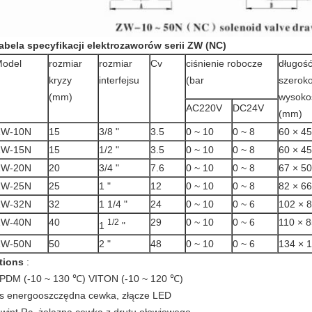
abela specyfikacji
elektrozaworów serii ZW (NC)
odel
rozmiar
rozmiar
Cv
ciśnienie robocze
długość
kryzy
interfejsu
(bar
szerok
(mm)
wysoko
AC220V
DC24V
(mm)
ZW-10N
15
3/8 "
3.5
0 ~ 10
0 ~ 8
60 × 45
ZW-15N
15
1/2 "
3.5
0 ~ 10
0 ~ 8
60 × 45
ZW-20N
20
3/4 "
7.6
0 ~ 10
0 ~ 8
67 × 50
ZW-25N
25
1 "
12
0 ~ 10
0 ~ 8
82 × 66
ZW-32N
32
1 1/4 "
24
0 ~ 10
0 ~ 6
102 × 8
ZW-40N
40
29
0 ~ 10
0 ~ 6
110 × 8
1/2
1
"
ZW-50N
50
2 "
48
0 ~ 10
0 ~ 6
134 × 
tions
:
PDM (-10 ~ 130 ℃) VITON (-10 ~ 120 ℃)
s energooszczędna cewka, złącze LED