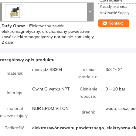
Czas dostawy:
Zasady płatności:
Możliwość Supply:
Kontakt
Duży Obraz :
Elektryczny zawór
elektromagnetyczny, uruchamiany powietrzem
zawór elektromagnetyczny normalnie zamknięty
2 cale
zczegółowy opis produktu
mosiądz SS304
rozmiar
3/8 "~ 2"
materiał:
interfejsu:
Gwint G wątku NPT
Ciśnienie
0 ~ 10 bar
Interfejs:
robocze:
materiał
NBR EPDM VITON
woda, ciecz, pow
średni:
uszczelniający:
Podkreślić:
elektrozawór zaworu powietrznego
,
elektryczny e