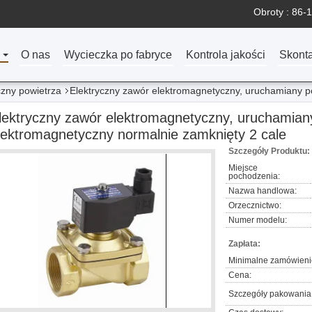
Obroty :
86-1
O nas
Wycieczka po fabryce
Kontrola jakości
Skonta
zny powietrza
Elektryczny zawór elektromagnetyczny, uruchamiany 
lektryczny zawór elektromagnetyczny, uruchamia
lektromagnetyczny normalnie zamknięty 2 cale
Szczegóły Produktu:
Miejsce
pochodzenia:
Nazwa handlowa:
Orzecznictwo:
Numer modelu:
Zapłata:
Minimalne zamówieni
Cena:
Szczegóły pakowania