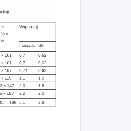
 ×
Waga (kg)
ość ×
ść
mosiądz
SS
 × 101
0,7
0,62
 × 101
0,7
0,62
 × 107
0,74
0,62
 × 115
1.1
1.0
2 × 147
2.0
1.8
5 × 153
2.2
2.0
108 × 166
3.1
2.8