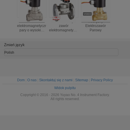
Zawór
Kołnierzowy
Mosiężny
Kołnierz 
elektromagnetyczny
zawór
Elektrozawór
ciśnie
pary o wysokiej
elektromagnetyczny
Parowy
Dyferenc
temperaturze
pary
Parowy 
elektroma
DN15 ~
Zmień język
Seria 
Polish
Dom
|
O nas
|
Skontaktuj się z nami
|
Sitemap
|
Privacy Policy
Widok pulpitu
Copyright © 2016 - 2026 Yuyao No. 4 Instrument Factory.
All rights reserved.