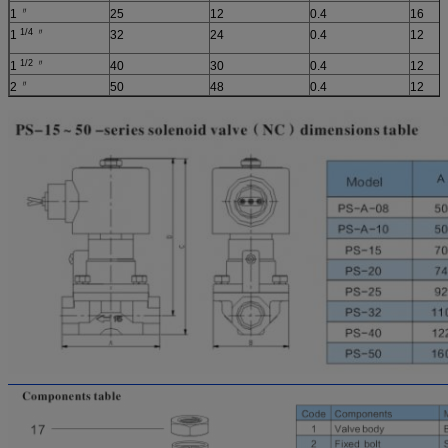
〃
1
25
12
0.4
16
1/4 〃
1
32
24
0.4
12
1/2
〃
1
40
30
0.4
12
〃
2
50
48
0.4
12