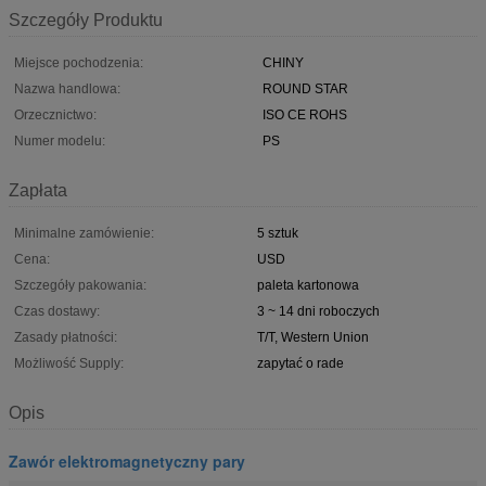
Szczegóły Produktu
Miejsce pochodzenia:
CHINY
Nazwa handlowa:
ROUND STAR
Orzecznictwo:
ISO CE ROHS
Numer modelu:
PS
Zapłata
Minimalne zamówienie:
5 sztuk
Cena:
USD
Szczegóły pakowania:
paleta kartonowa
Czas dostawy:
3 ~ 14 dni roboczych
Zasady płatności:
T/T, Western Union
Możliwość Supply:
zapytać o rade
Opis
Zawór elektromagnetyczny pary