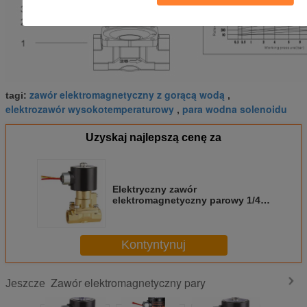
zawór elektromagnetyczny z gorącą wodą
tagi:
,
elektrozawór wysokotemperaturowy
para wodna solenoidu
,
Uzyskaj najlepszą cenę za
Elektryczny zawór
elektromagnetyczny parowy 1/4
cala dla wysokich temperatur
Kontyntynuj
Zawór elektromagnetyczny pary
Jeszcze