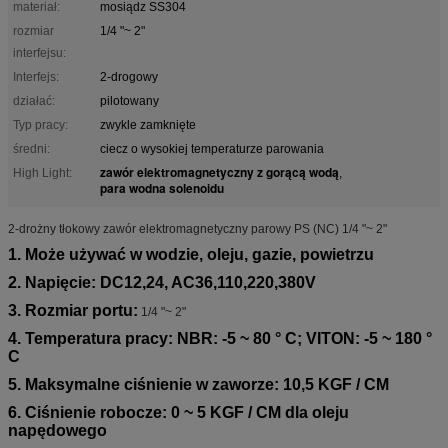
materiał:
mosiądz SS304
rozmiar
1/4 "~ 2"
interfejsu:
Interfejs:
2-drogowy
działać:
pilotowany
Typ pracy:
zwykle zamknięte
średni:
ciecz o wysokiej temperaturze parowania
zawór elektromagnetyczny z gorącą wodą
High Light:
,
para wodna solenoidu
2-drożny tłokowy zawór elektromagnetyczny parowy PS (NC) 1/4 "~ 2"
1. Może używać w wodzie, oleju, gazie, powietrzu
2. Napięcie: DC12,24, AC36,110,220,380V
3. Rozmiar portu:
1/4 "~ 2"
4. Temperatura pracy: NBR: -5 ~ 80 ° C; VITON: -5 ~ 180 °
C
5. Maksymalne ciśnienie w zaworze: 10,5 KGF / CM
6. Ciśnienie robocze: 0 ~ 5 KGF / CM dla oleju
napędowego