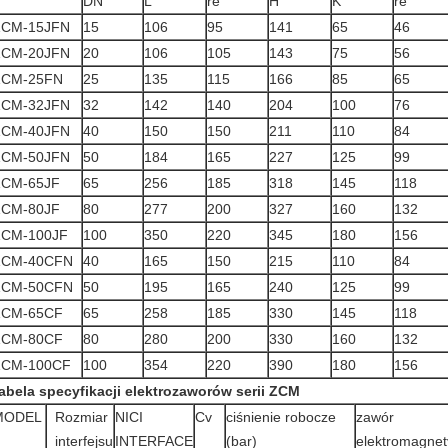
DN
L
re
H
K
re
ZCM-15JFN
15
106
95
141
65
46
ZCM-20JFN
20
106
105
143
75
56
ZCM-25FN
25
135
115
166
85
65
ZCM-32JFN
32
142
140
204
100
76
ZCM-40JFN
40
150
150
211
110
84
ZCM-50JFN
50
184
165
227
125
99
ZCM-65JF
65
256
185
318
145
118
ZCM-80JF
80
277
200
327
160
132
ZCM-100JF
100
350
220
345
180
156
ZCM-40CFN
40
165
150
215
110
84
ZCM-50CFN
50
195
165
240
125
99
ZCM-65CF
65
258
185
330
145
118
ZCM-80CF
80
280
200
330
160
132
ZCM-100CF
100
354
220
390
180
156
abela specyfikacji elektrozaworów serii ZCM
MODEL
Rozmiar
NICI
Cv
ciśnienie robocze
zawór
interfejsu
INTERFACE
(bar)
elektromagnet