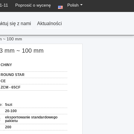
1-11
Poprosić o wycenę
Polish
ktuj się z nami
Aktualności
mm ~ 100 mm
N 3 mm ~ 100 mm
CHINY
ROUND STAR
CE
ZCM - 65CF
e:
5szt
20-100
eksportowanie standardowego
:
pakietu
200