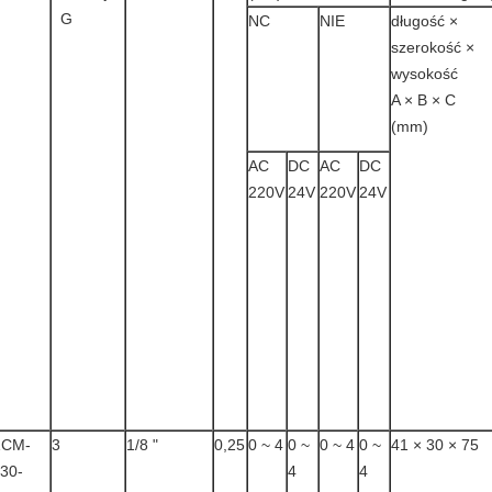
G
NC
NIE
długość ×
szerokość ×
wysokość
A × B × C
(mm)
AC
DC
AC
DC
220V
24V
220V
24V
ZCM-
3
1/8 "
0,25
0 ~ 4
0 ~
0 ~ 4
0 ~
41 × 30 × 75
30-
4
4