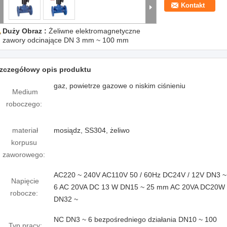
Kontakt
Duży Obraz :
Żeliwne elektromagnetyczne
zawory odcinające DN 3 mm ~ 100 mm
zczegółowy opis produktu
gaz, powietrze gazowe o niskim ciśnieniu
Medium
roboczego:
materiał
mosiądz, SS304, żeliwo
korpusu
zaworowego:
AC220 ~ 240V AC110V 50 / 60Hz DC24V / 12V DN3 ~
Napięcie
6 AC 20VA DC 13 W DN15 ~ 25 mm AC 20VA DC20W
robocze:
DN32 ~
NC DN3 ~ 6 bezpośredniego działania DN10 ~ 100
Typ pracy: