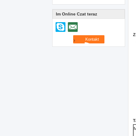
Im Online Czat teraz
Z
T
M