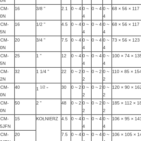
10N
ZCM-
16
3/8 "
2.1
0 ~ 4
0 ~
0 ~ 4
0 ~
68 × 56 × 117
10N
4
4
ZCM-
16
1/2 "
4.5
0 ~ 4
0 ~
0 ~ 4
0 ~
68 × 56 × 117
15N
4
4
ZCM-
20
3/4 "
7.5
0 ~ 4
0 ~
0 ~ 4
0 ~
73 × 56 × 123
20N
4
4
ZCM-
25
1 "
12
0 ~ 4
0 ~
0 ~ 4
0 ~
100 × 74 × 13
25N
4
4
ZCM-
32
1 1/4 "
22
0 ~ 2
0 ~
0 ~ 2
0 ~
110 × 85 × 15
32N
2
2
ZCM-
40
30
0 ~ 2
0 ~
0 ~ 2
0 ~
120 × 90 × 16
1/2
1
"
40N
2
2
ZCM-
50
2 "
48
0 ~ 2
0 ~
0 ~ 2
0 ~
185 × 112 × 1
50N
2
2
ZCM-
15
KOŁNIERZ
4.5
0 ~ 4
0 ~
0 ~ 4
0 ~
106 × 95 × 14
15JFN
4
4
ZCM-
20
7.5
0 ~ 4
0 ~
0 ~ 4
0 ~
106 × 105 × 1