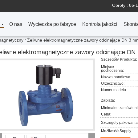
Obroty :
86-1
O nas
Wycieczka po fabryce
Kontrola jakości
Skonta
magnetyczny
Żeliwne elektromagnetyczne zawory odcinające DN 3 
eliwne elektromagnetyczne zawory odcinające D
Szczegóły Produktu:
Miejsce
pochodzenia:
Nazwa handlowa:
Orzecznictwo:
Numer modelu:
Zapłata:
Minimalne zamówieni
Cena:
Szczegóły pakowania
Możliwość Supply: