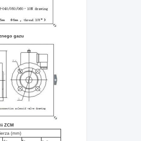
cznego gazu
ii ZCM
ierza (mm)