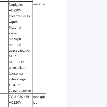
materiał
Napięcie:
AC220V
Połączenie: G
wątek
Materiał
skrzyni:
mosiądz
materiał
uszczelniający:
NBR
DN3 ~ 50:
uszczelka z
tworzywa
sztucznego
> DN65:
żelazna cewka
ZCM-030-06N-
mosiądz
AC220V
lub