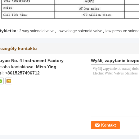
,
,
tykietka:
2 way solenoid valve
low voltage solenoid valve
low pressure soleno
czegóły kontaktu
uyao No. 4 Instrument Factory
Wyślij zapytanie bezp
soba kontaktowa:
Miss.Ying
el:
+8615257496712