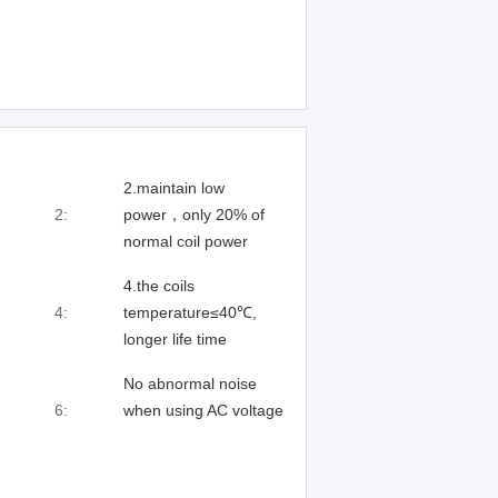
2.maintain low
2:
power，only 20% of
normal coil power
4.the coils
4:
temperature≤40℃,
longer life time
No abnormal noise
6:
when using AC voltage