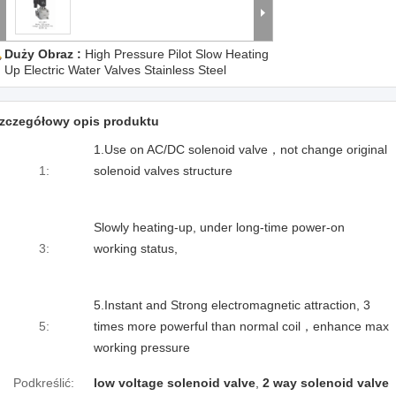
Duży Obraz :
High Pressure Pilot Slow Heating
Up Electric Water Valves Stainless Steel
zczegółowy opis produktu
1.Use on AC/DC solenoid valve，not change original
1:
solenoid valves structure
Slowly heating-up, under long-time power-on
3:
working status,
5.Instant and Strong electromagnetic attraction, 3
5:
times more powerful than normal coil，enhance max
working pressure
Podkreślić:
low voltage solenoid valve
,
2 way solenoid valve