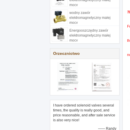
elektromagnetyczny małej
mocy
T
wodny zawór
elektromagnetyczny małej
mocy
F
Energooszczędny zawór
elektromagnetyczny małej
mocy
t
Orzecznictwo
n
I have ordered solenoid valves several
times, the quality is really good, and
price reasonable, and after sale service
is also very nice!
—— Randy