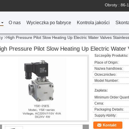
Obroty :
86-1
O nas
Wycieczka po fabryce
Kontrola jakości
Skonta
cy
High Pressure Pilot Slow Heating Up Electric Water Valves Stainless
igh Pressure Pilot Slow Heating Up Electric Water 
Szczegóły Produktu:
Place of Origin:
Nazwa handlowa:
Orzecznictwo:
Model Number:
Zapłata:
Minimum Order Quanti
Cena:
Packaging Details:
Supply Ability:
Kontakt