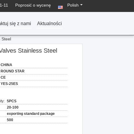
1-11
Poprosić o wycenę
Polish
ktuj się z nami
Aktualności
 Steel
Valves Stainless Steel
CHINA
ROUND STAR
CE
YES-25ES
ty:
5PCS
20-100
exporting standard package
500