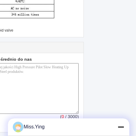
id valve
ośrednio do nas
(
0
/ 3000)
Miss.Ying